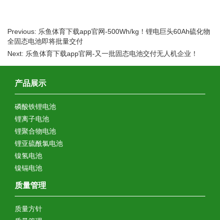
Previous: 乐鱼体育下载app官网-500Wh/kg！锂电巨头60Ah硫化物
全固态电池即将批量交付
Next: 乐鱼体育下载app官网-又一批固态电池交付无人机企业！
产品展示
磷酸铁锂电池
锂离子电池
锂聚合物电池
锂亚硫酰氯电池
镍氢电池
镍镉电池
质量管理
质量方针